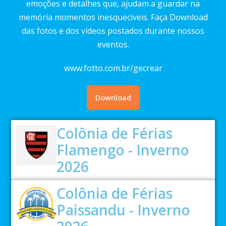
emoções e detalhes que, ajudam a guardar na
memória momentos inesquecíveis. Faça Download
das fotos e dos vídeos postados durante nossos
eventos.
www.fotto.com.br/gecrear
Download
Colônia de Férias
Flamengo - Inverno
2026
Colônia de Férias
Paissandu - Inverno