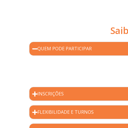
Sai
QUEM PODE PARTICIPAR
A unidade Laranjeiras recebe crianças e ado
de
três anos completos a 14 anos
. Criança
INSCRIÇÕES
FLEXIBILIDADE E TURNOS