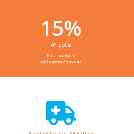
15
%
4º Lote
Para inscrições
1 mês antes do evento