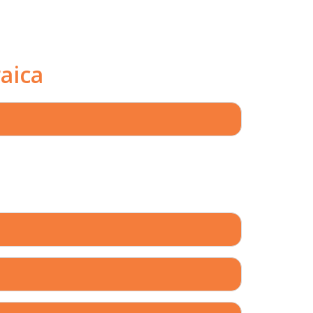
aica
, completamente desfraldados com idade